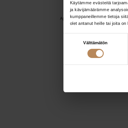
Käytämme evästeitä tarjoama
ja kävijämäärämme analysoim
kumppaneillemme tietoja siitä
Application error: a
client
-side exc
olet antanut heille tai joita o
Suostumuksen
Välttämätön
valinta