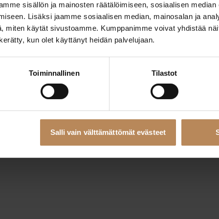
mme sisällön ja mainosten räätälöimiseen, sosiaalisen median
iseen. Lisäksi jaamme sosiaalisen median, mainosalan ja analy
, miten käytät sivustoamme. Kumppanimme voivat yhdistää näitä t
eption has occurred while loading
rahoituskumppani.fi
(see the
bro
n kerätty, kun olet käyttänyt heidän palvelujaan.
Toiminnallinen
Tilastot
Salli vain välttämättömät evästeet
S