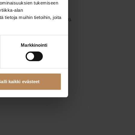
 ominaisuuksien tukemiseen
tiikka-alan
ietoja muihin tietoihin, joita
wser console
for more information).
Markkinointi
alli kaikki evästeet