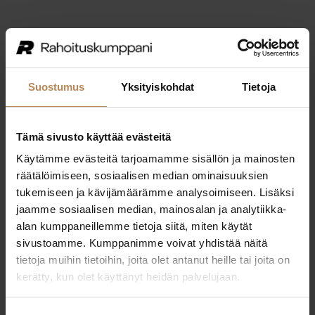
Suostumus
Yksityiskohdat
Tietoja
Tämä sivusto käyttää evästeitä
Käytämme evästeitä tarjoamamme sisällön ja mainosten
räätälöimiseen, sosiaalisen median ominaisuuksien
tukemiseen ja kävijämäärämme analysoimiseen. Lisäksi
jaamme sosiaalisen median, mainosalan ja analytiikka-
alan kumppaneillemme tietoja siitä, miten käytät
sivustoamme. Kumppanimme voivat yhdistää näitä
tietoja muihin tietoihin, joita olet antanut heille tai joita on
kerätty, kun olet käyttänyt heidän palvelujaan.
Application error: a
client
-side exception has occurred while
loading
rahoituskumppani.fi
(see the
browser console
for more