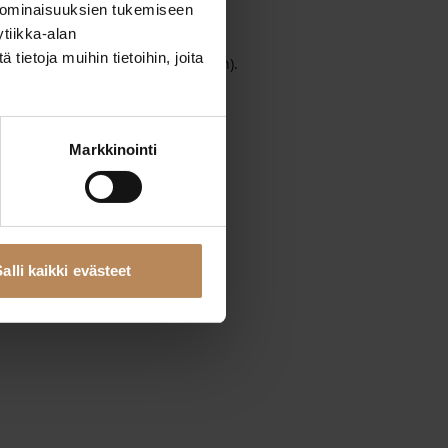
 ominaisuuksien tukemiseen
tiikka-alan
ietoja muihin tietoihin, joita
wser console
for more information).
Markkinointi
alli kaikki evästeet