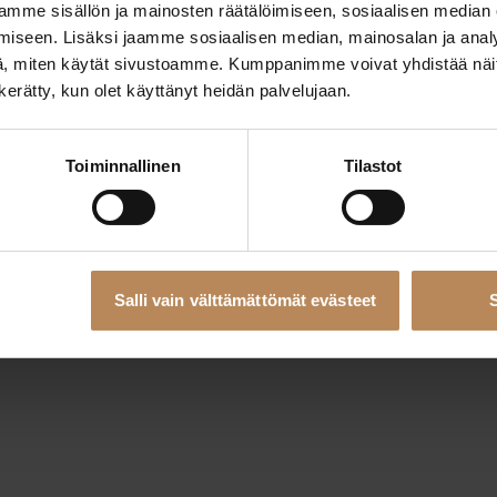
mme sisällön ja mainosten räätälöimiseen, sosiaalisen median
iseen. Lisäksi jaamme sosiaalisen median, mainosalan ja analy
, miten käytät sivustoamme. Kumppanimme voivat yhdistää näitä t
eption has occurred while loading
rahoituskumppani.fi
(see the
bro
n kerätty, kun olet käyttänyt heidän palvelujaan.
Toiminnallinen
Tilastot
Salli vain välttämättömät evästeet
S