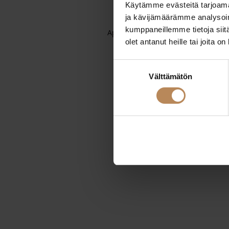
Käytämme evästeitä tarjoama
ja kävijämäärämme analysoim
kumppaneillemme tietoja siitä
Application error: a
client
-side exc
olet antanut heille tai joita o
Suostumuksen
Välttämätön
valinta