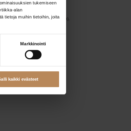
 ominaisuuksien tukemiseen
tiikka-alan
ietoja muihin tietoihin, joita
wser console
for more information).
Markkinointi
alli kaikki evästeet