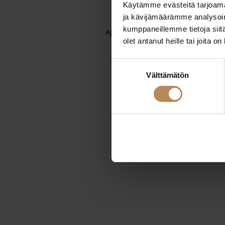
Käytämme evästeitä tarjoama
ja kävijämäärämme analysoim
kumppaneillemme tietoja siitä
Application error: a
client
-side exc
olet antanut heille tai joita o
Suostumuksen
Välttämätön
valinta