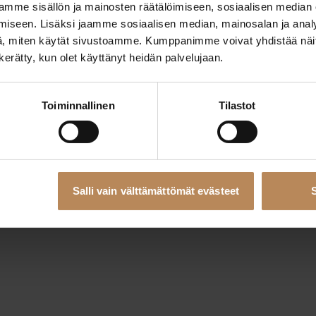
mme sisällön ja mainosten räätälöimiseen, sosiaalisen median
iseen. Lisäksi jaamme sosiaalisen median, mainosalan ja analy
, miten käytät sivustoamme. Kumppanimme voivat yhdistää näitä t
eption has occurred while loading
rahoituskumppani.fi
(see the
bro
n kerätty, kun olet käyttänyt heidän palvelujaan.
Toiminnallinen
Tilastot
Salli vain välttämättömät evästeet
S