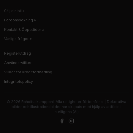
Sälj din bil »
Fordonssökning »
Kontakt & Öppettider »
Vanliga frågor »
Registerutdrag
Användarvillkor
Villkor för kreditförmedling
Integritetspolicy
© 2026 Rahoituskumppani. Alla rättigheter förbehållna. | Dekorativa
bilder och illustrationsbilder har skapats med hjälp av artificiell
intelligens (AI).