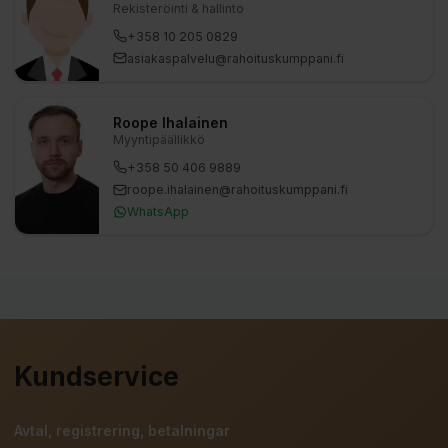
Rekisteröinti & hallinto
+358 10 205 0829
asiakaspalvelu​@rahoituskumppani.fi
Roope Ihalainen
Myyntipäällikkö
+358 50 406 9889
roope.ihalainen​@rahoituskumppani.fi
WhatsApp
Kundservice
Avtal, registrering, betalningar