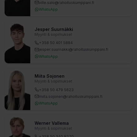
ville.salo​@rahoituskumppani.fi
WhatsApp
Jesper Suurnäkki
Myynti & sopimukset
+358 50 401 5884
jesper.suurnakki​@rahoituskumppani.fi
WhatsApp
Miita Sojonen
Myynti & sopimukset
+358 50 479 5623
miita.sojonen​@rahoituskumppani.fi
WhatsApp
Werner Vallema
Myynti & sopimukset
+358 50 340 9270