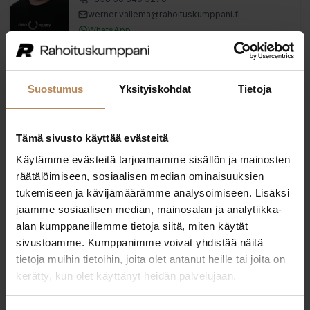
werner.vallema​@rahoituskumppani.fi
WhatsApp
Ellen Lindström
Myynti & sopimukset
Suostumus
Yksityiskohdat
Tietoja
+358 40 552 4596
ellen.lindstrom​@rahoituskumppani.fi
WhatsApp
Tämä sivusto käyttää evästeitä
Käytämme evästeitä tarjoamamme sisällön ja mainosten
räätälöimiseen, sosiaalisen median ominaisuuksien
Eelis Laurila
tukemiseen ja kävijämäärämme analysoimiseen. Lisäksi
Myynti & sopimukset
jaamme sosiaalisen median, mainosalan ja analytiikka-
+358 50 305 0600
alan kumppaneillemme tietoja siitä, miten käytät
eelis.laurila​@rahoituskumppani.fi
sivustoamme. Kumppanimme voivat yhdistää näitä
WhatsApp
tietoja muihin tietoihin, joita olet antanut heille tai joita on
kerätty, kun olet käyttänyt heidän palvelujaan.
Matti Oinonen
Myynti & sopimukset