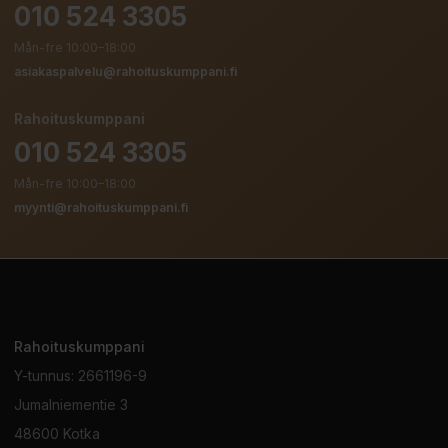
010 524 3305
Mån-fre 10:00–18:00
asiakaspalvelu@rahoituskumppani.fi
Rahoituskumppani
010 524 3305
Mån-fre 10:00–18:00
myynti@rahoituskumppani.fi
Rahoituskumppani
Y-tunnus:
2661196-9
Jumalniementie 3
48600 Kotka