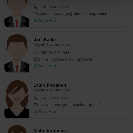
+358 50 407 5753
cuneyt.atacocugu​@rahoituskumppani.fi
WhatsApp
Jani Kallio
Myynti & sopimukset
+358 50 331 1961
jani.kallio​@rahoituskumppani.fi
WhatsApp
Laura Rissanen
Myynti & sopimukset
+358 50 911 1624
laura.rissanen​@rahoituskumppani.fi
WhatsApp
Matti Korhonen