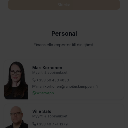
Skicka
Personal
Finansiella experter till din tjänst.
Mari Korhonen
Myynti & sopimukset
+358 50 433 4033
mari.korhonen​@rahoituskumppani.fi
WhatsApp
Ville Salo
Myynti & sopimukset
+358 40 774 1379