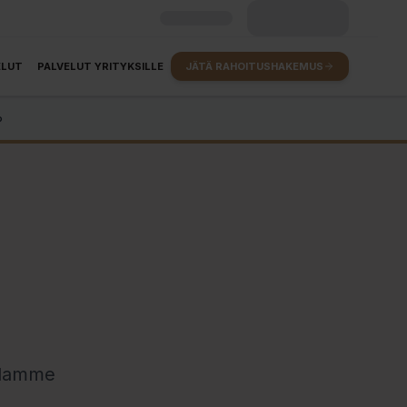
ELUT
PALVELUT YRITYKSILLE
JÄTÄ RAHOITUSHAKEMUS
?
oidamme