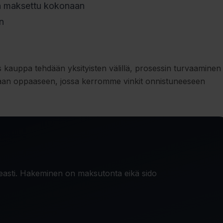
 on maksettu kokonaan
n
os kauppa tehdään yksityisten välillä, prosessin turvaaminen
maan oppaaseen, jossa
kerromme vinkit onnistuneeseen
easti. Hakeminen on maksutonta eikä sido