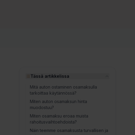
🤖 Tekoälyn luoma kuva
Tässä artikkelissa
Mitä auton ostaminen osamaksulla
tarkoittaa käytännössä?
Miten auton osamaksun hinta
muodostuu?
Miten osamaksu eroaa muista
rahoitusvaihtoehdoista?
Näin teemme osamaksusta turvallisen ja