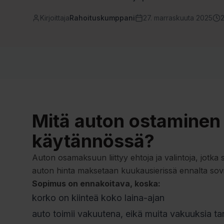
Kirjoittaja
Rahoituskumppani
27. marraskuuta 2025
2
Mitä auton ostaminen 
käytännössä?
Auton osamaksuun liittyy ehtoja ja valintoja, jo
auton hinta maksetaan kuukausierissä ennalta sovi
Sopimus on ennakoitava, koska:
korko on kiinteä koko laina-ajan
auto toimii vakuutena, eikä muita vakuuksia tar