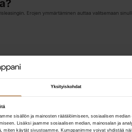
ta?
isleasingiin. Erojen ymmärtäminen auttaa valitsemaan sinul
Yksityiskohdat
itä
ksilla
mme sisällön ja mainosten räätälöimiseen, sosiaalisen median
iseen. Lisäksi jaamme sosiaalisen median, mainosalan ja analy
sta
, miten käytät sivustoamme. Kumppanimme voivat yhdistää näitä t