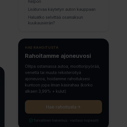
helpon
Lisäturvaa käytetyn auton kauppaan
Haluatko selvittää osamaksun
kuukausierän?
HAE RAHOITUSTA
Rahoitamme ajoneuvosi
Olitpa ostamassa autoa, moottoripyörää,
venettä tai muuta rekisteröityä
ajoneuvoa, hoidamme rahoituksesi
kuntoon jopa ilman käsirahaa (korko
alkaen 3,99% + kulut)
Hae rahoitusta
Turvallinen hakemus · vastaus nopeasti