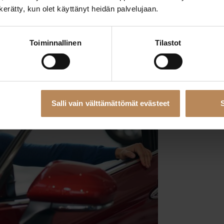
n kerätty, kun olet käyttänyt heidän palvelujaan.
Toiminnallinen
Tilastot
Salli vain välttämättömät evästeet
S