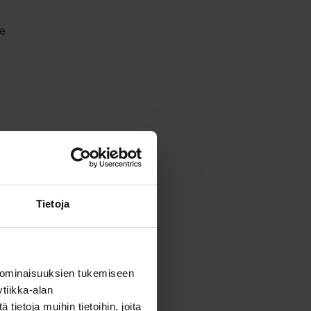
le
Tietoja
 ominaisuuksien tukemiseen
tiikka-alan
ietoja muihin tietoihin, joita