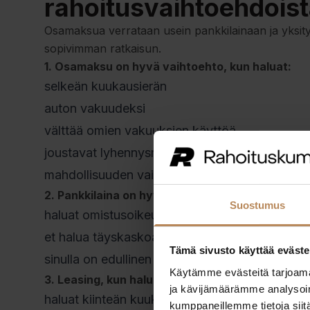
rahoitusvaihtoehdois
Osamaksua verrataan usein pankkilainaan ja yksity
sopivimman ratkaisun.
1. Osamaksu on hyvä vaihtoehto, kun haluat:
selkeän kuukausierän
auton vakuudeksi
välttää omien vakuuksien käyttöä
joustavat lyhennysmahdollisuudet
mahdollisuuden vaihtaa autoa myöhemmin
2. Pankkilaina on hyvä vaihtoehto, kun:
Suostumus
haluat omistusoikeuden heti
et halua täyskaskoa
Tämä sivusto käyttää eväste
sinulla on edullinen lainatarjous vahvoilla vakuu
Käytämme evästeitä tarjoama
3. Leasing, kun haluat huolettoman ratkaisun
ja kävijämäärämme analysoim
haluat kiinteän kuukausihinnan ilman omistami
kumppaneillemme tietoja siitä