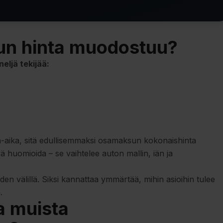
un hinta muodostuu?
ljä tekijää:
na-aika, sitä edullisemmaksi osamaksun kokonaishinta
uomioida – se vaihtelee auton mallin, iän ja
öiden välillä. Siksi kannattaa ymmärtää,
mihin asioihin tulee
.
a muista