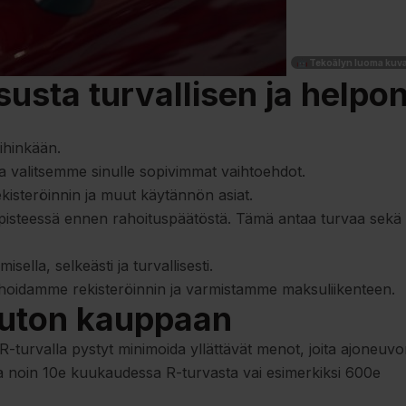
🤖 Tekoälyn luoma kuv
sta turvallisen ja helpo
ihinkään.
 ja valitsemme sinulle sopivimmat vaihtoehdot.
isteröinnin ja muut käytännön asiat.
yöpisteessä ennen rahoituspäätöstä. Tämä antaa turvaa sekä
sella, selkeästi ja turvallisesti.
 hoidamme rekisteröinnin ja varmistamme maksuliikenteen.
auton kauppaan
 R-turvalla pystyt minimoida yllättävät menot, joita ajoneuv
aa noin 10e kuukaudessa R-turvasta vai esimerkiksi 600e