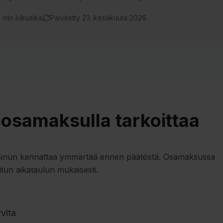
 min lukuaika
Päivitetty 23. kesäkuuta 2026
osamaksulla tarkoittaa
tka sinun kannattaa ymmärtää ennen päätöstä. Osamaksussa
tun aikataulun mukaisesti.
vita