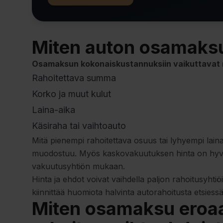
Miten auton osamaks
Osamaksun kokonaiskustannuksiin vaikuttavat ne
Rahoitettava summa
Korko ja muut kulut
Laina-aika
Käsiraha tai vaihtoauto
Mitä pienempi rahoitettava osuus tai lyhyempi lai
muodostuu. Myös kaskovakuutuksen hinta on hyvä h
vakuutusyhtiön mukaan.
Hinta ja ehdot voivat vaihdella paljon rahoitusyhti
kiinnittää huomiota halvinta autorahoitusta etsiessä
Miten osamaksu eroa