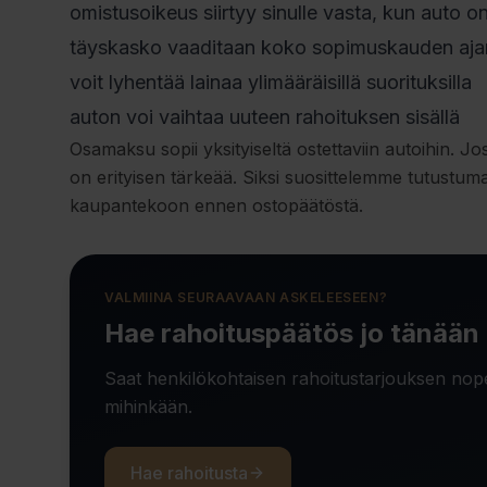
omistusoikeus siirtyy sinulle vasta, kun auto
täyskasko vaaditaan koko sopimuskauden aja
voit lyhentää lainaa ylimääräisillä suorituksilla
auton voi vaihtaa uuteen rahoituksen sisällä
Osamaksu sopii yksityiseltä ostettaviin autoihin. J
on erityisen tärkeää. Siksi suosittelemme tutustu
kaupantekoon ennen ostopäätöstä.
VALMIINA SEURAAVAAN ASKELEESEEN?
Hae rahoituspäätös jo tänään
Saat henkilökohtaisen rahoitustarjouksen nop
mihinkään.
Hae rahoitusta