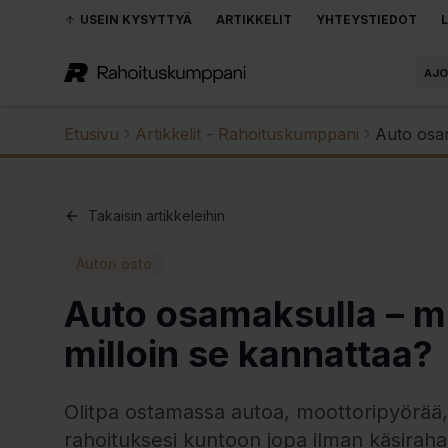
USEIN KYSYTTYÄ
ARTIKKELIT
YHTEYSTIEDOT
AJO
Etusivu
Artikkelit - Rahoituskumppani
Auto osam
Takaisin artikkeleihin
Auton osto
Auto osamaksulla – mi
milloin se kannattaa?
Olitpa ostamassa autoa, moottoripyörää,
rahoituksesi kuntoon jopa ilman käsiraha