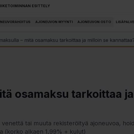
LIIKETOIMINNAN ESITTELY
NEUVORAHOITUS
AJONEUVON MYYNTI
AJONEUVON OSTO
LISÄPALV
aksulla – mitä osamaksu tarkoittaa ja milloin se kannattaa
tä osamaksu tarkoittaa ja
 venettä tai muuta rekisteröityä ajoneuvoa, h
a (korko alkaen 1,99% + kulut)