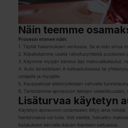
Näin teemme osamaksu
Prosessi etenee näin:
1. Täytät hakemuksen verkossa. Se ei sido sinua m
2. Kilpailutamme useita rahoitusyhtiöitä puolestasi
3. Käymme myyjän kanssa läpi maksuaikataulut, rek
4. Auto tarkistetaan A-katsastuksessa tai yhteist
ostajalle ja myyjälle.
5. Kauppakirjat allekirjoitetaan vahvalla tunnistautumi
6. Tarkistamme ajoneuvon tietojen oikeellisuuden,
Lisäturvaa käytetyn 
Käytetyn ajoneuvon ostamiseen liittyy aina riskejä.
hankinnassa voi tulla. Voit miettiä, haluatko maks
korjauksen kerralla ikävän tilanteen sattuessa.